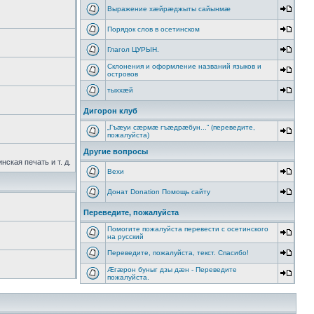
Выражение хæйрæджыты сайынмæ
Порядок слов в осетинском
Глагол ЦУРЫН.
Склонения и оформление названий языков и
островов
тыххӕй
Дигорон клуб
„Гъæуи сæрмæ гъæдрæбун...“ (переведите,
пожалуйста)
Другие вопросы
ская печать и т. д.
Вехи
Донат Donation Помощь сайту
Переведите, пожалуйста
Помогите пожалуйста перевести с осетинского
на русский
Переведите, пожалуйста, текст. Спасибо!
Æгæрон буныг дзы дæн - Переведите
пожалуйста.