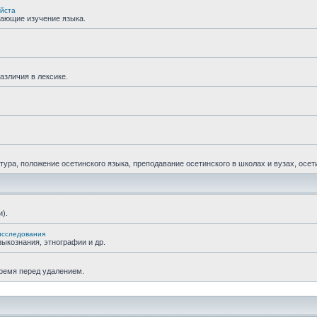
уйста
гающие изучение языка.
азличия в лексике.
ра, положение осетинского языка, преподавание осетинского в школах и вузах, осетин
).
исследования
ыкознания, этнографии и др.
время перед удалением.