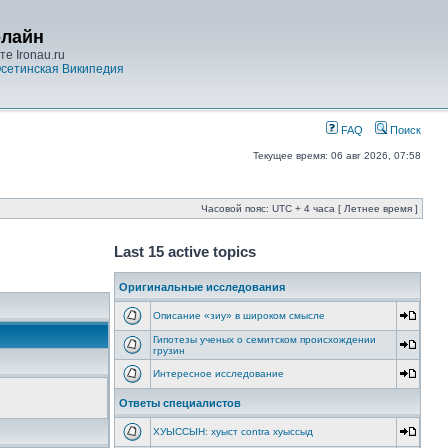
-лайн
е Ironau.ru
сетинская Википедия
FAQ
Поиск
Текущее время: 06 авг 2026, 07:58
Часовой пояс: UTC + 4 часа [ Летнее время ]
Last 15 active topics
Оригинальные исследования
Описание «зиу» в широком смысле
Гипотезы ученых о семитском происхождении
грузин
Интересное исследование
Ответы специалистов
ХУЫССЫН: хуыст contra хуыссыд