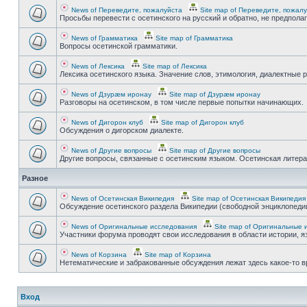
News of Переведите, пожалуйста
Site map of Переведите, пожал
Просьбы перевести с осетинского на русский и обратно, не предпола
News of Грамматика
Site map of Грамматика
Вопросы осетинской грамматики.
News of Лексика
Site map of Лексика
Лексика осетинского языка. Значение слов, этимология, диалектные р
News of Дзурæм иронау
Site map of Дзурæм иронау
Разговоры на осетинском, в том числе первые попытки начинающих.
News of Дигорон клуб
Site map of Дигорон клуб
Обсуждения о дигорском диалекте.
News of Другие вопросы
Site map of Другие вопросы
Другие вопросы, связанные с осетинским языком. Осетинская литерату
Разное
News of Осетинская Википедия
Site map of Осетинская Википедия
Обсуждение осетинского раздела Википедии (свободной энциклопедии
News of Оригинальные исследования
Site map of Оригинальные 
Участники форума проводят свои исследования в области истории, яз
News of Корзина
Site map of Корзина
Нетематические и забракованные обсуждения лежат здесь какое-то 
Вход