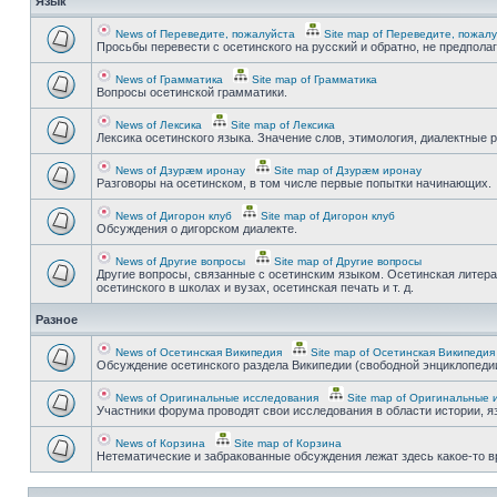
Язык
News of Переведите, пожалуйста
Site map of Переведите, пожал
Просьбы перевести с осетинского на русский и обратно, не предпола
News of Грамматика
Site map of Грамматика
Вопросы осетинской грамматики.
News of Лексика
Site map of Лексика
Лексика осетинского языка. Значение слов, этимология, диалектные р
News of Дзурæм иронау
Site map of Дзурæм иронау
Разговоры на осетинском, в том числе первые попытки начинающих.
News of Дигорон клуб
Site map of Дигорон клуб
Обсуждения о дигорском диалекте.
News of Другие вопросы
Site map of Другие вопросы
Другие вопросы, связанные с осетинским языком. Осетинская литера
осетинского в школах и вузах, осетинская печать и т. д.
Разное
News of Осетинская Википедия
Site map of Осетинская Википедия
Обсуждение осетинского раздела Википедии (свободной энциклопедии
News of Оригинальные исследования
Site map of Оригинальные 
Участники форума проводят свои исследования в области истории, яз
News of Корзина
Site map of Корзина
Нетематические и забракованные обсуждения лежат здесь какое-то 