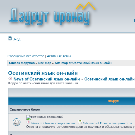
Вход
Сообщения без ответов
|
Активные темы
Список форумов
»
Site map
»
Site map of Осетинский язык он-лайн
Осетинский язык он-лайн
News of Осетинский язык он-лайн
»
Осетинский язык он-лайн
Форум об осетинском языке при сайте Ironau.ru
Форум
Справочное бюро
News of Ответы специалистов
Site map of Ответы специалистов
Ответы специалистов-осетиноведов из научных и образовательных у