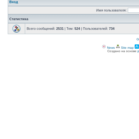
Вход
Имя пользователя:
Статистика
Всего сообщений:
2531
| Тем:
524
| Пользователей:
734
G
News
Site map
Создано на основе