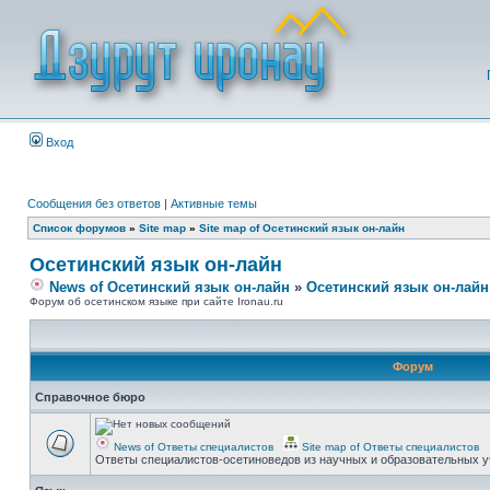
Вход
Сообщения без ответов
|
Активные темы
Список форумов
»
Site map
»
Site map of Осетинский язык он-лайн
Осетинский язык он-лайн
News of Осетинский язык он-лайн
»
Осетинский язык он-лайн
Форум об осетинском языке при сайте Ironau.ru
Форум
Справочное бюро
News of Ответы специалистов
Site map of Ответы специалистов
Ответы специалистов-осетиноведов из научных и образовательных у