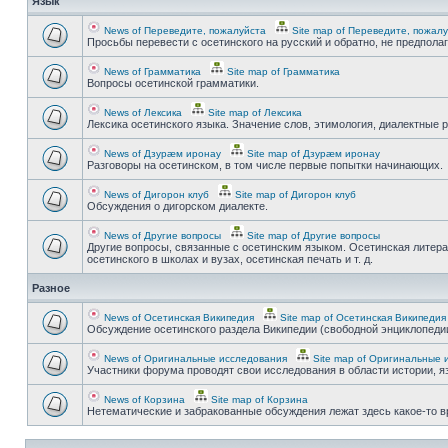
Язык
News of Переведите, пожалуйста
Site map of Переведите, пожал
Просьбы перевести с осетинского на русский и обратно, не предпола
News of Грамматика
Site map of Грамматика
Вопросы осетинской грамматики.
News of Лексика
Site map of Лексика
Лексика осетинского языка. Значение слов, этимология, диалектные р
News of Дзурæм иронау
Site map of Дзурæм иронау
Разговоры на осетинском, в том числе первые попытки начинающих.
News of Дигорон клуб
Site map of Дигорон клуб
Обсуждения о дигорском диалекте.
News of Другие вопросы
Site map of Другие вопросы
Другие вопросы, связанные с осетинским языком. Осетинская литера
осетинского в школах и вузах, осетинская печать и т. д.
Разное
News of Осетинская Википедия
Site map of Осетинская Википедия
Обсуждение осетинского раздела Википедии (свободной энциклопедии
News of Оригинальные исследования
Site map of Оригинальные 
Участники форума проводят свои исследования в области истории, яз
News of Корзина
Site map of Корзина
Нетематические и забракованные обсуждения лежат здесь какое-то 