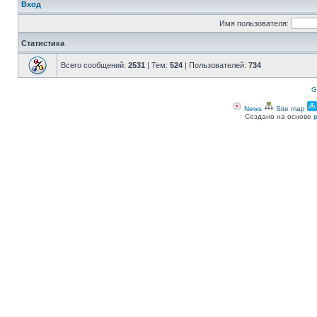
Вход
Имя пользователя:
Статистика
Всего сообщений:
2531
| Тем:
524
| Пользователей:
734
G
News
Site map
Создано на основе