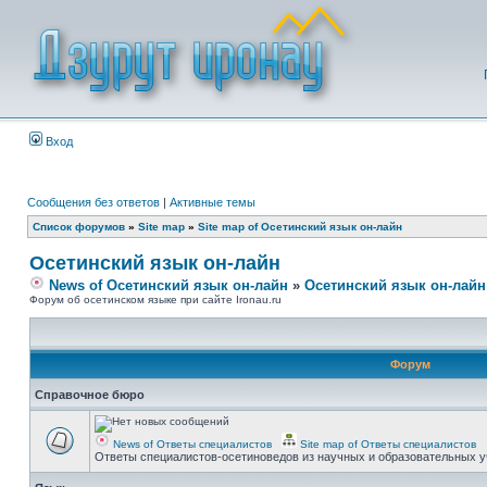
Вход
Сообщения без ответов
|
Активные темы
Список форумов
»
Site map
»
Site map of Осетинский язык он-лайн
Осетинский язык он-лайн
News of Осетинский язык он-лайн
»
Осетинский язык он-лайн
Форум об осетинском языке при сайте Ironau.ru
Форум
Справочное бюро
News of Ответы специалистов
Site map of Ответы специалистов
Ответы специалистов-осетиноведов из научных и образовательных у