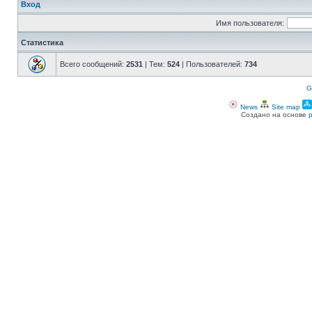
Вход
Имя пользователя:
Статистика
Всего сообщений:
2531
| Тем:
524
| Пользователей:
734
G
News
Site map
Создано на основе