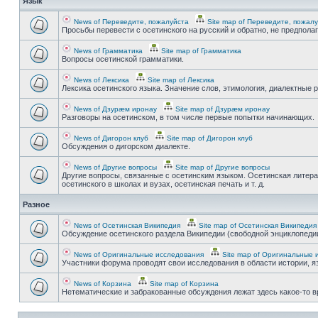
Язык
News of Переведите, пожалуйста
Site map of Переведите, пожал
Просьбы перевести с осетинского на русский и обратно, не предпола
News of Грамматика
Site map of Грамматика
Вопросы осетинской грамматики.
News of Лексика
Site map of Лексика
Лексика осетинского языка. Значение слов, этимология, диалектные р
News of Дзурæм иронау
Site map of Дзурæм иронау
Разговоры на осетинском, в том числе первые попытки начинающих.
News of Дигорон клуб
Site map of Дигорон клуб
Обсуждения о дигорском диалекте.
News of Другие вопросы
Site map of Другие вопросы
Другие вопросы, связанные с осетинским языком. Осетинская литера
осетинского в школах и вузах, осетинская печать и т. д.
Разное
News of Осетинская Википедия
Site map of Осетинская Википедия
Обсуждение осетинского раздела Википедии (свободной энциклопедии
News of Оригинальные исследования
Site map of Оригинальные 
Участники форума проводят свои исследования в области истории, яз
News of Корзина
Site map of Корзина
Нетематические и забракованные обсуждения лежат здесь какое-то 