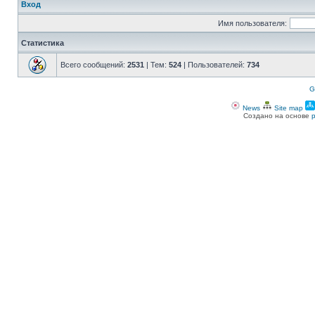
Вход
Имя пользователя:
Статистика
Всего сообщений:
2531
| Тем:
524
| Пользователей:
734
G
News
Site map
Создано на основе