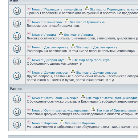
Язык
News of Переведите, пожалуйста
Site map of Переведите, пожал
Просьбы перевести с осетинского на русский и обратно, не предпола
News of Грамматика
Site map of Грамматика
Вопросы осетинской грамматики.
News of Лексика
Site map of Лексика
Лексика осетинского языка. Значение слов, этимология, диалектные р
News of Дзурæм иронау
Site map of Дзурæм иронау
Разговоры на осетинском, в том числе первые попытки начинающих.
News of Дигорон клуб
Site map of Дигорон клуб
Обсуждения о дигорском диалекте.
News of Другие вопросы
Site map of Другие вопросы
Другие вопросы, связанные с осетинским языком. Осетинская литера
осетинского в школах и вузах, осетинская печать и т. д.
Разное
News of Осетинская Википедия
Site map of Осетинская Википедия
Обсуждение осетинского раздела Википедии (свободной энциклопедии
News of Оригинальные исследования
Site map of Оригинальные 
Участники форума проводят свои исследования в области истории, яз
News of Корзина
Site map of Корзина
Нетематические и забракованные обсуждения лежат здесь какое-то 