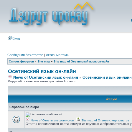
Вход
Сообщения без ответов
|
Активные темы
Список форумов
»
Site map
»
Site map of Осетинский язык он-лайн
Осетинский язык он-лайн
News of Осетинский язык он-лайн
»
Осетинский язык он-лайн
Форум об осетинском языке при сайте Ironau.ru
Форум
Справочное бюро
News of Ответы специалистов
Site map of Ответы специалистов
Ответы специалистов-осетиноведов из научных и образовательных у