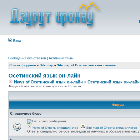
Вход
Сообщения без ответов
|
Активные темы
Список форумов
»
Site map
»
Site map of Осетинский язык он-лайн
Осетинский язык он-лайн
News of Осетинский язык он-лайн
»
Осетинский язык он-лайн
Форум об осетинском языке при сайте Ironau.ru
Форум
Справочное бюро
News of Ответы специалистов
Site map of Ответы специалистов
Ответы специалистов-осетиноведов из научных и образовательных у