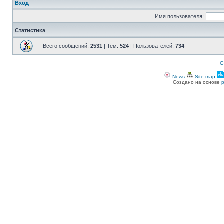
Вход
Имя пользователя:
Статистика
Всего сообщений:
2531
| Тем:
524
| Пользователей:
734
G
News
Site map
Создано на основе