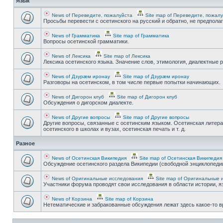
Язык
News of Переведите, пожалуйста
Site map of Переведите, пожал
Просьбы перевести с осетинского на русский и обратно, не предпола
News of Грамматика
Site map of Грамматика
Вопросы осетинской грамматики.
News of Лексика
Site map of Лексика
Лексика осетинского языка. Значение слов, этимология, диалектные р
News of Дзурæм иронау
Site map of Дзурæм иронау
Разговоры на осетинском, в том числе первые попытки начинающих.
News of Дигорон клуб
Site map of Дигорон клуб
Обсуждения о дигорском диалекте.
News of Другие вопросы
Site map of Другие вопросы
Другие вопросы, связанные с осетинским языком. Осетинская литера
осетинского в школах и вузах, осетинская печать и т. д.
Разное
News of Осетинская Википедия
Site map of Осетинская Википедия
Обсуждение осетинского раздела Википедии (свободной энциклопедии
News of Оригинальные исследования
Site map of Оригинальные 
Участники форума проводят свои исследования в области истории, яз
News of Корзина
Site map of Корзина
Нетематические и забракованные обсуждения лежат здесь какое-то 