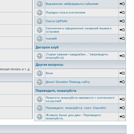
Выражение хæйрæджыты сайынмæ
Порядок слов в осетинском
Глагол ЦУРЫН.
Склонения и оформление названий языков и
островов
тыххӕй
Дигорон клуб
„Гъæуи сæрмæ гъæдрæбун...“ (переведите,
пожалуйста)
Другие вопросы
ская печать и т. д.
Вехи
Донат Donation Помощь сайту
Переведите, пожалуйста
Помогите пожалуйста перевести с осетинского
на русский
Переведите, пожалуйста, текст. Спасибо!
Æгæрон буныг дзы дæн - Переведите
пожалуйста.