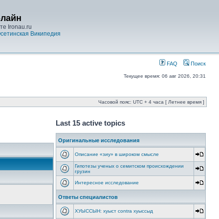
-лайн
е Ironau.ru
сетинская Википедия
FAQ
Поиск
Текущее время: 06 авг 2026, 20:31
Часовой пояс: UTC + 4 часа [ Летнее время ]
Last 15 active topics
Оригинальные исследования
Описание «зиу» в широком смысле
Гипотезы ученых о семитском происхождении
грузин
Интересное исследование
Ответы специалистов
ХУЫССЫН: хуыст contra хуыссыд