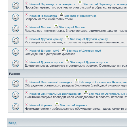
News of Переведите, пожалуйста
Site map of Переведите, пожал
Просьбы перевести с осетинского на русский и обратно, не предпола
News of Грамматика
Site map of Грамматика
Вопросы осетинской грамматики.
News of Лексика
Site map of Лексика
Лексика осетинского языка. Значение слов, этимология, диалектные р
News of Дзурæм иронау
Site map of Дзурæм иронау
Разговоры на осетинском, в том числе первые попытки начинающих.
News of Дигорон клуб
Site map of Дигорон клуб
Обсуждения о дигорском диалекте.
News of Другие вопросы
Site map of Другие вопросы
Другие вопросы, связанные с осетинским языком. Осетинская литерату
Разное
News of Осетинская Википедия
Site map of Осетинская Википедия
Обсуждение осетинского раздела Википедии (свободной энциклопедии
News of Оригинальные исследования
Site map of Оригинальные 
Участники форума проводят свои исследования в области истории, яз
News of Корзина
Site map of Корзина
Нетематические и забракованные обсуждения лежат здесь какое-то 
Вход