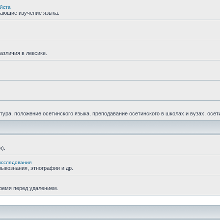
уйста
гающие изучение языка.
азличия в лексике.
ра, положение осетинского языка, преподавание осетинского в школах и вузах, осетин
).
исследования
ыкознания, этнографии и др.
время перед удалением.