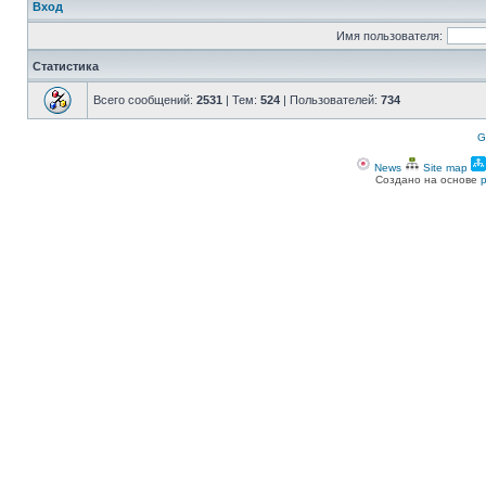
Вход
Имя пользователя:
Статистика
Всего сообщений:
2531
| Тем:
524
| Пользователей:
734
G
News
Site map
Создано на основе