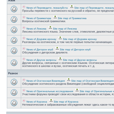
Язык
News of Переведите, пожалуйста
Site map of Переведите, пожал
Просьбы перевести с осетинского на русский и обратно, не предпола
News of Грамматика
Site map of Грамматика
Вопросы осетинской грамматики.
News of Лексика
Site map of Лексика
Лексика осетинского языка. Значение слов, этимология, диалектные р
News of Дзурæм иронау
Site map of Дзурæм иронау
Разговоры на осетинском, в том числе первые попытки начинающих.
News of Дигорон клуб
Site map of Дигорон клуб
Обсуждения о дигорском диалекте.
News of Другие вопросы
Site map of Другие вопросы
Другие вопросы, связанные с осетинским языком. Осетинская литера
осетинского в школах и вузах, осетинская печать и т. д.
Разное
News of Осетинская Википедия
Site map of Осетинская Википедия
Обсуждение осетинского раздела Википедии (свободной энциклопедии
News of Оригинальные исследования
Site map of Оригинальные 
Участники форума проводят свои исследования в области истории, яз
News of Корзина
Site map of Корзина
Нетематические и забракованные обсуждения лежат здесь какое-то 