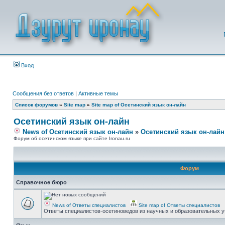
Вход
Сообщения без ответов
|
Активные темы
Список форумов
»
Site map
»
Site map of Осетинский язык он-лайн
Осетинский язык он-лайн
News of Осетинский язык он-лайн
»
Осетинский язык он-лайн
Форум об осетинском языке при сайте Ironau.ru
Форум
Справочное бюро
News of Ответы специалистов
Site map of Ответы специалистов
Ответы специалистов-осетиноведов из научных и образовательных у