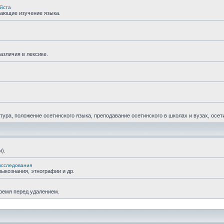
уйста
гающие изучение языка.
азличия в лексике.
ра, положение осетинского языка, преподавание осетинского в школах и вузах, осетин
).
исследования
ыкознания, этнографии и др.
время перед удалением.