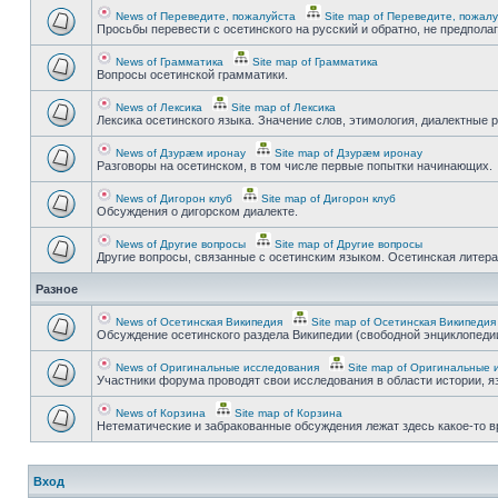
News of Переведите, пожалуйста
Site map of Переведите, пожал
Просьбы перевести с осетинского на русский и обратно, не предпола
News of Грамматика
Site map of Грамматика
Вопросы осетинской грамматики.
News of Лексика
Site map of Лексика
Лексика осетинского языка. Значение слов, этимология, диалектные р
News of Дзурæм иронау
Site map of Дзурæм иронау
Разговоры на осетинском, в том числе первые попытки начинающих.
News of Дигорон клуб
Site map of Дигорон клуб
Обсуждения о дигорском диалекте.
News of Другие вопросы
Site map of Другие вопросы
Другие вопросы, связанные с осетинским языком. Осетинская литерату
Разное
News of Осетинская Википедия
Site map of Осетинская Википедия
Обсуждение осетинского раздела Википедии (свободной энциклопедии
News of Оригинальные исследования
Site map of Оригинальные 
Участники форума проводят свои исследования в области истории, яз
News of Корзина
Site map of Корзина
Нетематические и забракованные обсуждения лежат здесь какое-то 
Вход