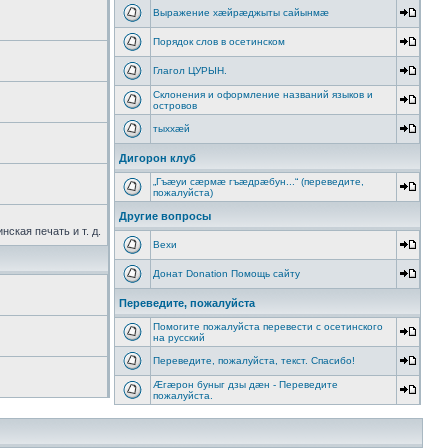
Выражение хæйрæджыты сайынмæ
Порядок слов в осетинском
Глагол ЦУРЫН.
Склонения и оформление названий языков и
островов
тыххӕй
Дигорон клуб
„Гъæуи сæрмæ гъæдрæбун...“ (переведите,
пожалуйста)
Другие вопросы
ская печать и т. д.
Вехи
Донат Donation Помощь сайту
Переведите, пожалуйста
Помогите пожалуйста перевести с осетинского
на русский
Переведите, пожалуйста, текст. Спасибо!
Æгæрон буныг дзы дæн - Переведите
пожалуйста.