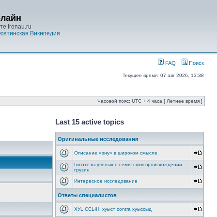
-лайн
е Ironau.ru
сетинская Википедия
FAQ
Поиск
Текущее время: 07 авг 2026, 13:38
Часовой пояс: UTC + 4 часа [ Летнее время ]
Last 15 active topics
Оригинальные исследования
Описание «зиу» в широком смысле
Гипотезы ученых о семитском происхождении
грузин
Интересное исследование
Ответы специалистов
ХУЫССЫН: хуыст contra хуыссыд