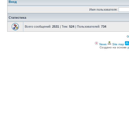
Вход
Имя пользователя:
Статистика
Всего сообщений:
2531
| Тем:
524
| Пользователей:
734
G
News
Site map
Создано на основе