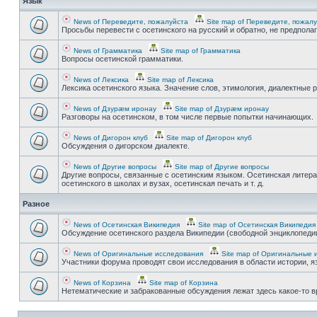
Язык
News of Переведите, пожалуйста
Site map of Переведите, пожал
Просьбы перевести с осетинского на русский и обратно, не предпола
News of Грамматика
Site map of Грамматика
Вопросы осетинской грамматики.
News of Лексика
Site map of Лексика
Лексика осетинского языка. Значение слов, этимология, диалектные р
News of Дзурæм иронау
Site map of Дзурæм иронау
Разговоры на осетинском, в том числе первые попытки начинающих.
News of Дигорон клуб
Site map of Дигорон клуб
Обсуждения о дигорском диалекте.
News of Другие вопросы
Site map of Другие вопросы
Другие вопросы, связанные с осетинским языком. Осетинская литера
осетинского в школах и вузах, осетинская печать и т. д.
Разное
News of Осетинская Википедия
Site map of Осетинская Википедия
Обсуждение осетинского раздела Википедии (свободной энциклопедии
News of Оригинальные исследования
Site map of Оригинальные 
Участники форума проводят свои исследования в области истории, яз
News of Корзина
Site map of Корзина
Нетематические и забракованные обсуждения лежат здесь какое-то 