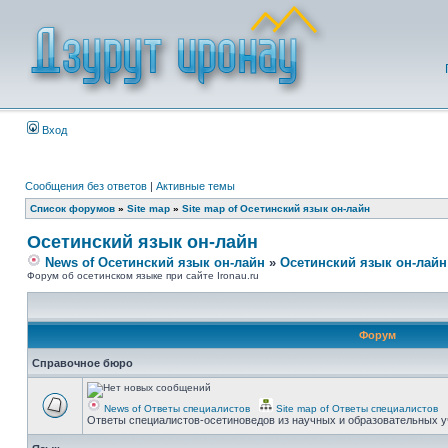
Вход
Сообщения без ответов
|
Активные темы
Список форумов
»
Site map
»
Site map of Осетинский язык он-лайн
Осетинский язык он-лайн
News of Осетинский язык он-лайн
»
Осетинский язык он-лайн
Форум об осетинском языке при сайте Ironau.ru
Форум
Справочное бюро
News of Ответы специалистов
Site map of Ответы специалистов
Ответы специалистов-осетиноведов из научных и образовательных у