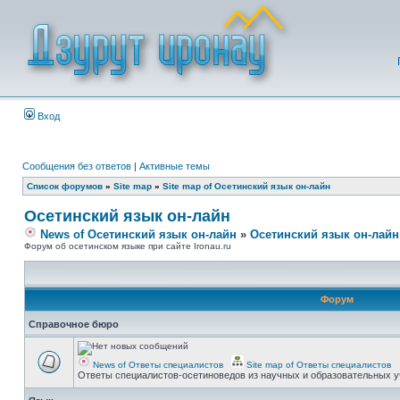
Вход
Сообщения без ответов
|
Активные темы
Список форумов
»
Site map
»
Site map of Осетинский язык он-лайн
Осетинский язык он-лайн
News of Осетинский язык он-лайн
»
Осетинский язык он-лайн
Форум об осетинском языке при сайте Ironau.ru
Форум
Справочное бюро
News of Ответы специалистов
Site map of Ответы специалистов
Ответы специалистов-осетиноведов из научных и образовательных у