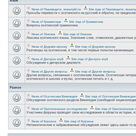
Язык
News of Переведите, пожалуйста
Site map of Переведите, пожал
Просьбы перевести с осетинского на русский и обратно, не предпола
News of Грамматика
Site map of Грамматика
Вопросы осетинской грамматики.
News of Лексика
Site map of Лексика
Лексика осетинского языка. Значение слов, этимология, диалектные р
News of Дзурæм иронау
Site map of Дзурæм иронау
Разговоры на осетинском, в том числе первые попытки начинающих.
News of Дигорон клуб
Site map of Дигорон клуб
Обсуждения о дигорском диалекте.
News of Другие вопросы
Site map of Другие вопросы
Другие вопросы, связанные с осетинским языком. Осетинская литера
осетинского в школах и вузах, осетинская печать и т. д.
Разное
News of Осетинская Википедия
Site map of Осетинская Википедия
Обсуждение осетинского раздела Википедии (свободной энциклопедии
News of Оригинальные исследования
Site map of Оригинальные 
Участники форума проводят свои исследования в области истории, яз
News of Корзина
Site map of Корзина
Нетематические и забракованные обсуждения лежат здесь какое-то 