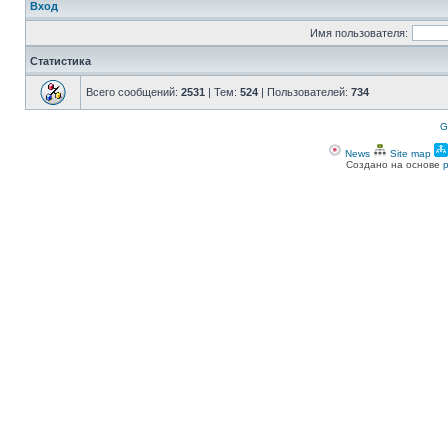
Вход
Имя пользователя:
Статистика
Всего сообщений:
2531
| Тем:
524
| Пользователей:
734
G
News
Site map
Создано на основе